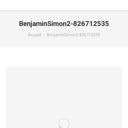
BenjaminSimon2-826712535
Vous êtes ici :
Accueil
BenjaminSimon2-826712535