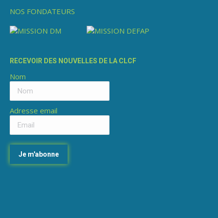
page
NOS FONDATEURS
Facebook
s'ouvre
dans
une
RECEVOIR DES NOUVELLES DE LA CLCF
nouvelle
Nom
fenêtre
Adresse email