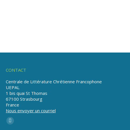
CONTACT
Centrale de Littérature Chrétienne Francophone
UEPAL
1 bis quai St Thomas
67100 Strasbourg
France
Nous envoyer un courriel
Trouvez nous sur :
La