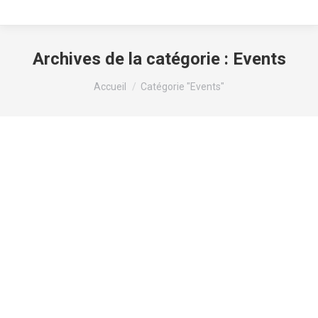
Archives de la catégorie :
Events
Vous êtes ici :
Accueil
Catégorie "Events"
What eleifend posuere tincidunt
Events
Par
clcf2019
octobre 8, 2020
Laisser un commentaire
Fusce faucibus lacus id odio scelerisque, eget
rhoncus neque hendrerit. Nam urna est, consequat
a molestie eu, sagittis id nunc. Nulla at tempus mi,
non euismod mi. Morbi gravida condime!